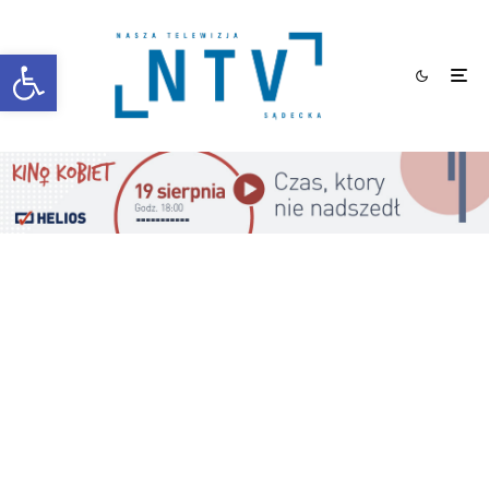
Otwórz pasek narzędzi