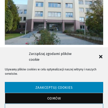
Wizyta w ZUS? Zarezerwuj termin!
Zarządzaj zgodami plików
cookie
Używamy plików cookies w celu optymalizacji naszej witryny i naszych
serwisów.
NTV - Nasza Telewizja Sądecka © 2023 Wszystkie prawa zastrzeżone!
ZAAKCEPTUJ COOKIES
ODMÓW
Powrót do góry