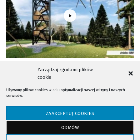
Na szczycie Mogielicy stanie nowa wieża
Zarządzaj zgodami plików
cookie
Używamy plików cookies w celu optymalizacji naszej witryny i naszych
serwisów.
NTV - Nasza Telewizja Sądecka © 2023 Wszystkie prawa zastrzeżone!
ZAAKCEPTUJ COOKIES
ODMÓW
Powrót do góry