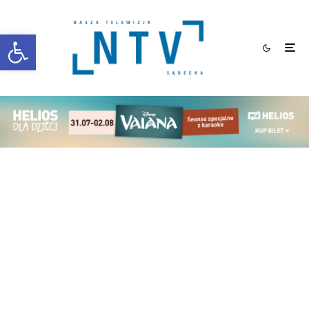
Otwórz pasek narzędzi