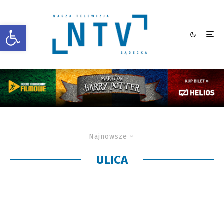
Otwórz pasek narzędzi
Najnowsze
ULICA