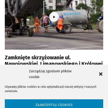
Zamknięte skrzyżowanie ul.
Nawojowskiej, Limanowskiego i Królowej
Jadwigi
Zarządzaj zgodami plików
cookie
Używamy plików cookies w celu optymalizacji naszej witryny i naszych
serwisów.
NTV - Nasza Telewizja Sądecka © 2023 Wszystkie prawa zastrzeżone!
ZAAKCEPTUJ COOKIES