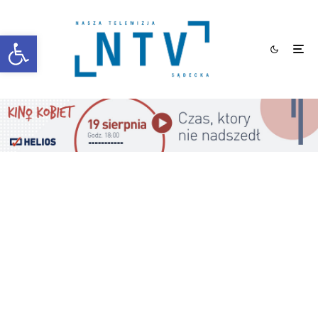
Otwórz pasek narzędzi