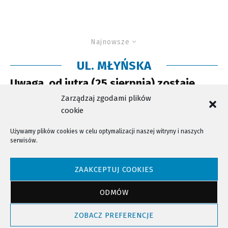
Najnowsze
UL. MŁYŃSKA
Uwaga, od jutra (25 sierpnia) zostaje
zamknięta ul. Młyńska
Zarządzaj zgodami plików
cookie
Używamy plików cookies w celu optymalizacji naszej witryny i naszych
serwisów.
NTV - Nasza Telewizja Sądecka © 2023 Wszystkie prawa zastrzeżone!
ZAAKCEPTUJ COOKIES
ODMÓW
Powrót do góry
ZOBACZ PREFERENCJE