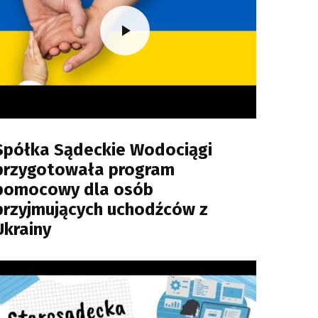
Spółka Sądeckie Wodociągi
przygotowała program
pomocowy dla osób
przyjmujących uchodźców z
Ukrainy