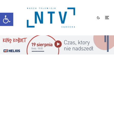
Otwórz pasek narzędzi