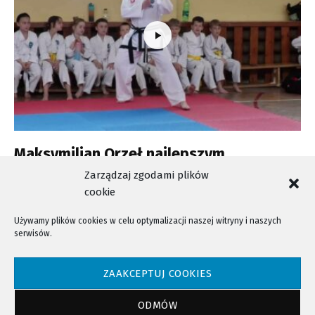
Maksymilian Orzeł najlepszym
zawodnikiem Europy.
Zarządzaj zgodami plików
cookie
Używamy plików cookies w celu optymalizacji naszej witryny i naszych
serwisów.
NTV - Nasza Telewizja Sądecka © 2023 Wszystkie prawa zastrzeżone!
ZAAKCEPTUJ COOKIES
ODMÓW