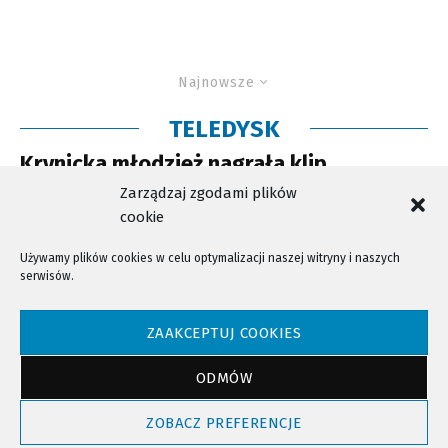
Najnowsze
TELEDYSK
Krynicka młodzież nagrała klip
promujący miasto!
Zarządzaj zgodami plików
cookie
Używamy plików cookies w celu optymalizacji naszej witryny i naszych
serwisów.
NTV - Nasza Telewizja Sądecka © 2023 Wszystkie prawa zastrzeżone!
ZAAKCEPTUJ COOKIES
ODMÓW
Powrót do góry
ZOBACZ PREFERENCJE