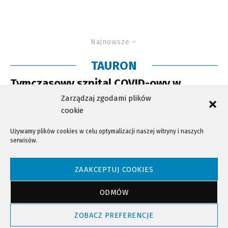
Najnowsze
TAURON
Tymczasowy szpital COVID-owy w
Krynicy gotowy na przyjęcie pacjentów
Zarządzaj zgodami plików
cookie
Używamy plików cookies w celu optymalizacji naszej witryny i naszych
serwisów.
NTV - Nasza Telewizja Sądecka © 2023 Wszystkie prawa zastrzeżone!
ZAAKCEPTUJ COOKIES
ODMÓW
Powrót do góry
ZOBACZ PREFERENCJE