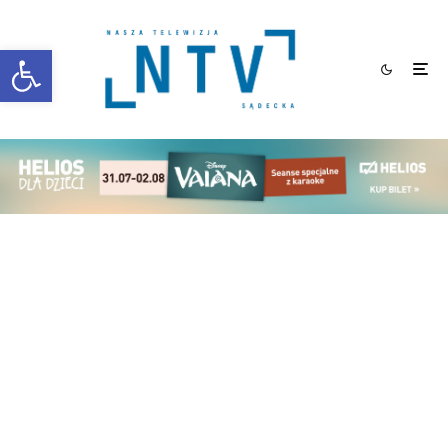
Otwórz pasek narzędzi