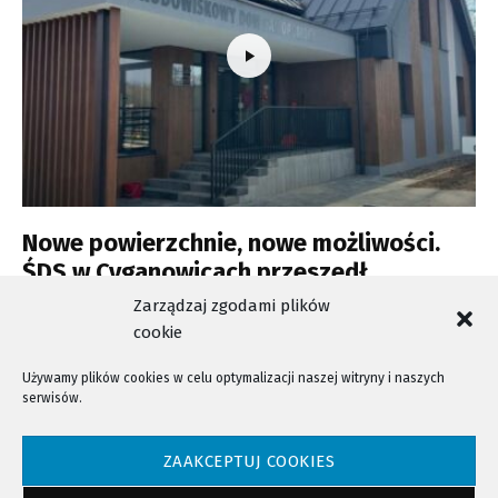
Nowe powierzchnie, nowe możliwości.
ŚDS w Cyganowicach przeszedł
prawdziwą metamorfozę
Zarządzaj zgodami plików
cookie
Używamy plików cookies w celu optymalizacji naszej witryny i naszych
serwisów.
NTV - Nasza Telewizja Sądecka © 2023 Wszystkie prawa zastrzeżone!
ZAAKCEPTUJ COOKIES