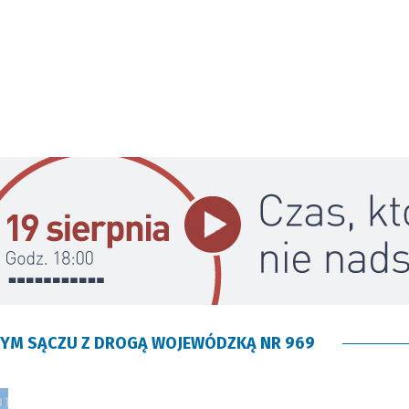
WYM SĄCZU Z DROGĄ WOJEWÓDZKĄ NR 969