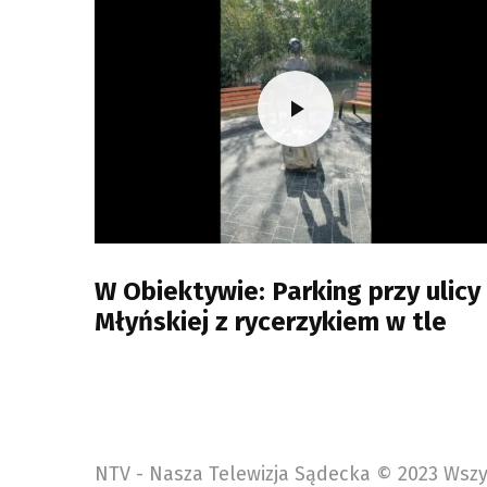
W Obiektywie: Parking przy ulicy
Młyńskiej z rycerzykiem w tle
NTV - Nasza Telewizja Sądecka © 2023 Wszy