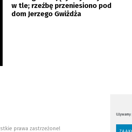
w tle; rzeźbę przeniesiono pod
dom Jerzego Gwiżdża
Używamy p
stkie prawa zastrzeżone!
ZAAK