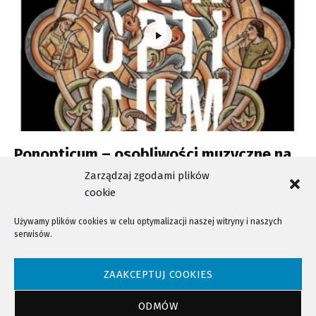
Ponopticum – osobliwości muzyczne na
Festiwalu Omnia Beneficia
Zarządzaj zgodami plików
cookie
Używamy plików cookies w celu optymalizacji naszej witryny i naszych
serwisów.
NTV - Nasza Telewizja Sądecka © 2023 Wszystkie prawa zastrzeżone!
ZAAKCEPTUJ COOKIES
ODMÓW