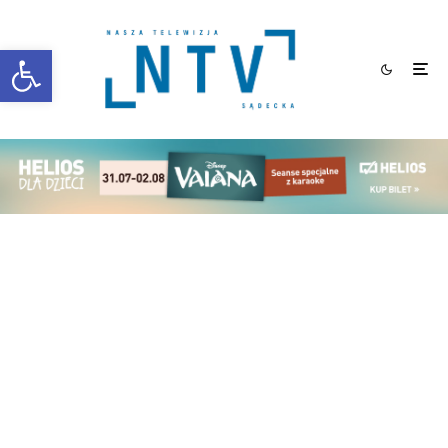
Otwórz pasek narzędzi