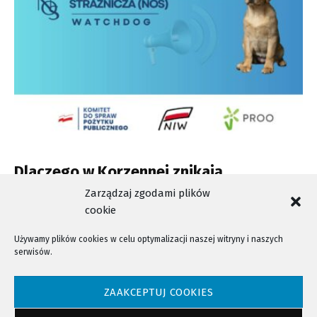
Dlaczego w Korzennej znikają
dokumenty przetargowe?
Zarządzaj zgodami plików
cookie
Używamy plików cookies w celu optymalizacji naszej witryny i naszych
serwisów.
NTV - Nasza Telewizja Sądecka © 2023 Wszystkie prawa zastrzeżone!
ZAAKCEPTUJ COOKIES