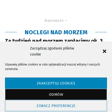
Najnowsze
NOCLEGI NAD MORZEM
Za tydzień nad morzem zapłacimy ok. 3
tysiące złotych
Zarządzaj zgodami plików
cookie
Używamy plików cookies w celu optymalizacji naszej witryny i naszych
serwisów.
NTV - Nasza Telewizja Sądecka © 2023 Wszystkie prawa zastrzeżone!
ZAAKCEPTUJ COOKIES
ODMÓW
Powrót do góry
ZOBACZ PREFERENCJE