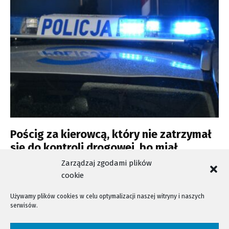
Pościg za kierowcą, który nie zatrzymał
się do kontroli drogowej, bo miał
dożywotni zakaz kierowania pojazdami
Zarządzaj zgodami plików
cookie
Używamy plików cookies w celu optymalizacji naszej witryny i naszych
serwisów.