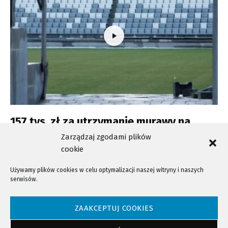
157 tys. zł za utrzymanie murawy na
nieistniejącym stadionie
Zarządzaj zgodami plików
cookie
Używamy plików cookies w celu optymalizacji naszej witryny i naszych
serwisów.
NTV - Nasza Telewizja Sądecka © 2023 Wszystkie prawa zastrzeżone!
ZAAKCEPTUJ COOKIES