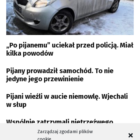
„Po pijanemu” uciekał przed policją. Miał
kilka powodów
Pijany prowadził samochód. To nie
jedyne jego przewinienie
Pijani wieźli w aucie niemowlę. Wjechali
w słup
Wspólnie zatrzymali nietrzeźwego
kierowcę
Zarządzaj zgodami plików
cookie