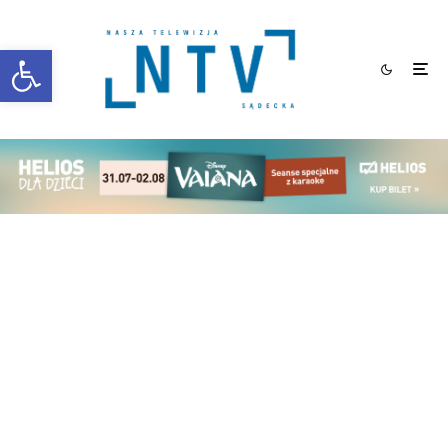
Otwórz pasek narzędzi