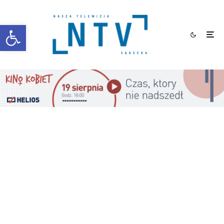
Otwórz pasek narzędzi