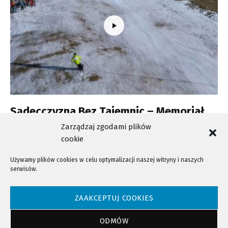
Sądecczyzna Bez Tajemnic – Memoriał
Franciszka Zięby
Zarządzaj zgodami plików
cookie
Używamy plików cookies w celu optymalizacji naszej witryny i naszych
serwisów.
NTV - Nasza Telewizja Sądecka © 2023 Wszystkie prawa zastrzeżone!
ZAAKCEPTUJ COOKIES
ODMÓW