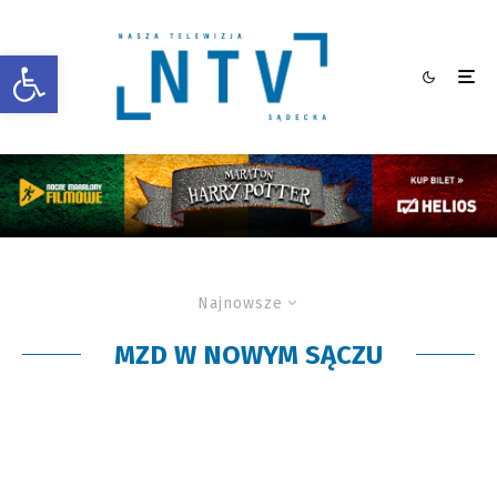
Otwórz pasek narzędzi
Najnowsze
MZD W NOWYM SĄCZU