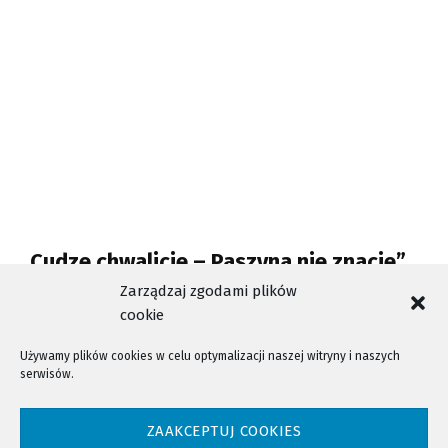
„Cudze chwalicie – Paszyna nie znacie”
czyli film o niezwykłym miejscu
Zarządzaj zgodami plików
cookie
Używamy plików cookies w celu optymalizacji naszej witryny i naszych
serwisów.
NTV - Nasza Telewizja Sądecka © 2023 Wszystkie prawa zastrzeżone!
ZAAKCEPTUJ COOKIES