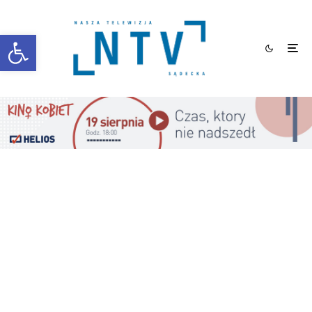
Otwórz pasek narzędzi