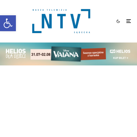
Otwórz pasek narzędzi