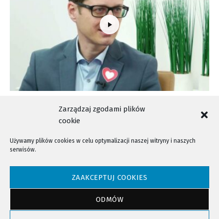
Rozmowa Dnia – Michał Słowik
Zarządzaj zgodami plików
cookie
Używamy plików cookies w celu optymalizacji naszej witryny i naszych
serwisów.
NTV - Nasza Telewizja Sądecka © 2023 Wszystkie prawa zastrzeżone!
ZAAKCEPTUJ COOKIES
ODMÓW
Powrót do góry