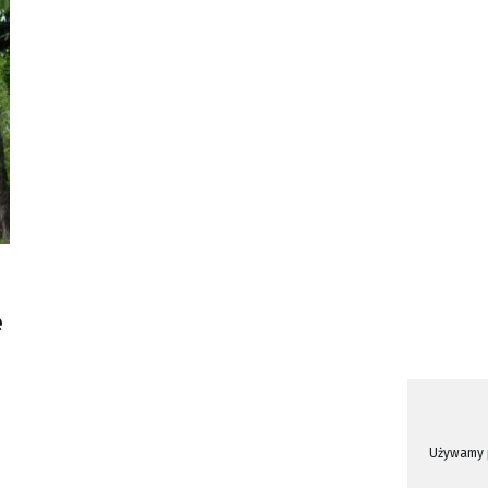
e
Używamy p