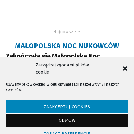
Najnowsze
MAŁOPOLSKA NOC NUKOWCÓW
Zakończyła się Małopolska Noc
Naukowców
Zarządzaj zgodami plików
cookie
Używamy plików cookies w celu optymalizacji naszej witryny i naszych
serwisów.
NTV - Nasza Telewizja Sądecka © 2023 Wszystkie prawa zastrzeżone!
ZAAKCEPTUJ COOKIES
ODMÓW
Powrót do góry
ZOBACZ PREFERENCJE