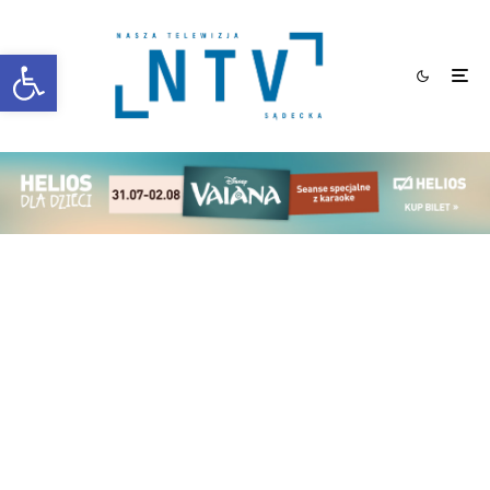
Otwórz pasek narzędzi