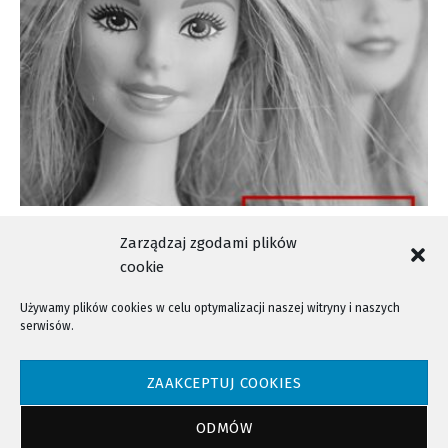
Uwaga na… selfie z Barbie
Zarządzaj zgodami plików
cookie
Używamy plików cookies w celu optymalizacji naszej witryny i naszych
serwisów.
NTV - Nasza Telewizja Sądecka © 2023 Wszystkie prawa zastrzeżone!
ZAAKCEPTUJ COOKIES
ODMÓW