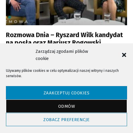
Rozmowa Dnia – Ryszard Wilk kandydat
na posła oraz Mariusz Rogowski
sympatyk Konfederacji
Zarządzaj zgodami plików
cookie
Używamy plików cookies w celu optymalizacji naszej witryny i naszych
serwisów.
NTV - Nasza Telewizja Sądecka © 2023 Wszystkie prawa zastrzeżone!
ZAAKCEPTUJ COOKIES
ODMÓW
Powrót do góry
ZOBACZ PREFERENCJE