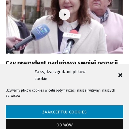
Czy prezydent nadużywa swojej pozycji
w prowadzeniu kampanii wyborczej?
Zarządzaj zgodami plików
cookie
Używamy plików cookies w celu optymalizacji naszej witryny i naszych
serwisów.
NTV - Nasza Telewizja Sądecka © 2023 Wszystkie prawa zastrzeżone!
ZAAKCEPTUJ COOKIES
ODMÓW