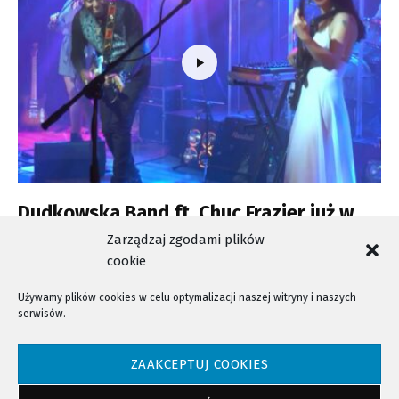
Dudkowska Band ft. Chuc Frazier już w
najbliższą sobotę w Atelier Jazz Club
Zarządzaj zgodami plików
cookie
Używamy plików cookies w celu optymalizacji naszej witryny i naszych
serwisów.
NTV - Nasza Telewizja Sądecka © 2023 Wszystkie prawa zastrzeżone!
ZAAKCEPTUJ COOKIES