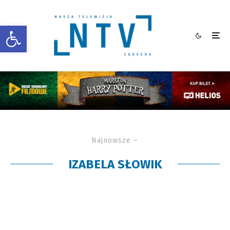
Otwórz pasek narzędzi
Najnowsze
IZABELA SŁOWIK