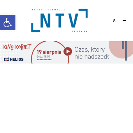
Otwórz pasek narzędzi