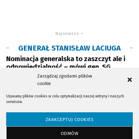
Najnowsze
GENERAŁ STANISŁAW LACIUGA
Nominacja generalska to zaszczyt ale i
odpowiedzialność – mówi gen. SG
Stanisław Laciuga
Zarządzaj zgodami plików
cookie
Używamy plików cookies w celu optymalizacji naszej witryny i naszych
serwisów.
NTV - Nasza Telewizja Sądecka © 2023 Wszystkie prawa zastrzeżone!
ZAAKCEPTUJ COOKIES
ODMÓW