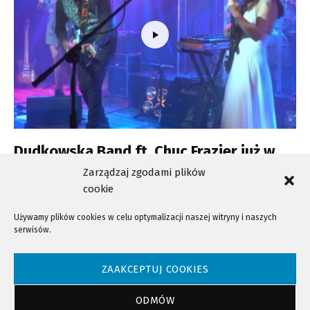
Dudkowska Band ft. Chuc Frazier już w
najbliższą sobotę w Atelier Jazz Club
Zarządzaj zgodami plików
cookie
Używamy plików cookies w celu optymalizacji naszej witryny i naszych
serwisów.
NTV - Nasza Telewizja Sądecka © 2023 Wszystkie prawa zastrzeżone!
ZAAKCEPTUJ COOKIES
ODMÓW