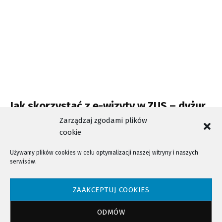
Jak skorzystać z e-wizyty w ZUS – dyżur
telefoniczny
Zarządzaj zgodami plików
cookie
Używamy plików cookies w celu optymalizacji naszej witryny i naszych
serwisów.
NTV - Nasza Telewizja Sądecka © 2023 Wszystkie prawa zastrzeżone!
ZAAKCEPTUJ COOKIES
ODMÓW