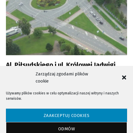
Al. Piłsudskiego i ul. Królowej Jadwigi
znów kontrolowane przez drony
Zarządzaj zgodami plików
cookie
Używamy plików cookies w celu optymalizacji naszej witryny i naszych
serwisów.
NTV - Nasza Telewizja Sądecka © 2023 Wszystkie prawa zastrzeżone!
ZAAKCEPTUJ COOKIES
ODMÓW