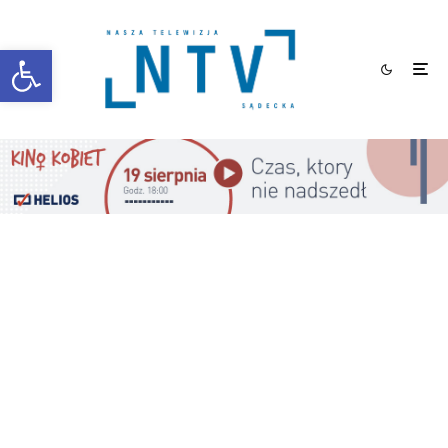
Otwórz pasek narzędzi