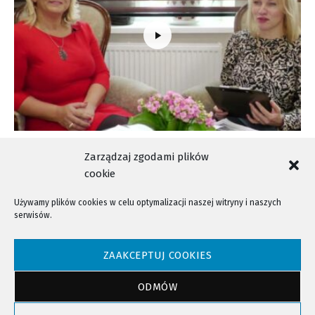
Rozmowa Dnia – Dorota Smaga
Zarządzaj zgodami plików
cookie
Używamy plików cookies w celu optymalizacji naszej witryny i naszych
serwisów.
NTV - Nasza Telewizja Sądecka © 2023 Wszystkie prawa zastrzeżone!
ZAAKCEPTUJ COOKIES
ODMÓW
Powrót do góry