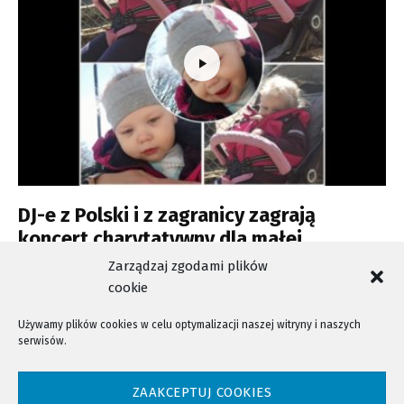
DJ-e z Polski i z zagranicy zagrają
koncert charytatywny dla małej
Sądeczanki Amelki Janus
Zarządzaj zgodami plików
cookie
Używamy plików cookies w celu optymalizacji naszej witryny i naszych
serwisów.
NTV - Nasza Telewizja Sądecka © 2023 Wszystkie prawa zastrzeżone!
ZAAKCEPTUJ COOKIES