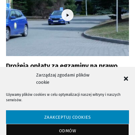
Drożeją opłaty za egzaminy na prawo
jazdy
Zarządzaj zgodami plików
cookie
Używamy plików cookies w celu optymalizacji naszej witryny i naszych
serwisów.
NTV - Nasza Telewizja Sądecka © 2023 Wszystkie prawa zastrzeżone!
ZAAKCEPTUJ COOKIES
ODMÓW