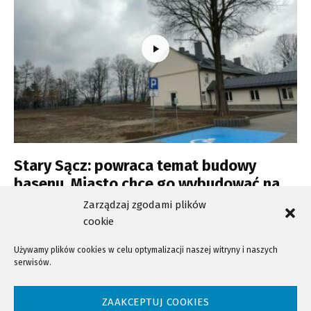
Stary Sącz: powraca temat budowy
basenu. Miasto chce go wybudować na
należącej do starostwa działce
Zarządzaj zgodami plików
cookie
Używamy plików cookies w celu optymalizacji naszej witryny i naszych
serwisów.
NTV - Nasza Telewizja Sądecka © 2023 Wszystkie prawa zastrzeżone!
ZAAKCEPTUJ COOKIES