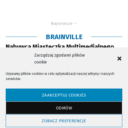
Najnowsze
BRAINVILLE
Nabywca Miasteczka Multimedialnego
pochodzi z Małopolski
Zarządzaj zgodami plików
cookie
Używamy plików cookies w celu optymalizacji naszej witryny i naszych
serwisów.
NTV - Nasza Telewizja Sądecka © 2023 Wszystkie prawa zastrzeżone!
ZAAKCEPTUJ COOKIES
ODMÓW
Powrót do góry
ZOBACZ PREFERENCJE