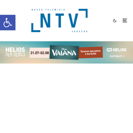
Otwórz pasek narzędzi