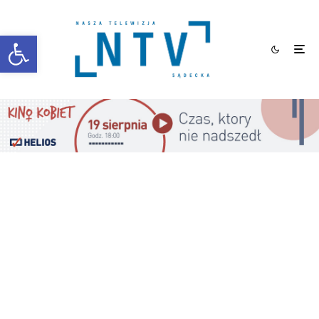
Otwórz pasek narzędzi