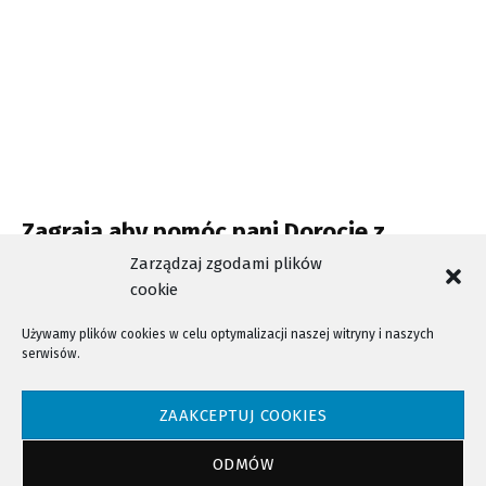
Zagrają aby pomóc pani Dorocie z
Trzetrzewiny
Zarządzaj zgodami plików
cookie
Używamy plików cookies w celu optymalizacji naszej witryny i naszych
serwisów.
NTV - Nasza Telewizja Sądecka © 2023 Wszystkie prawa zastrzeżone!
ZAAKCEPTUJ COOKIES
ODMÓW