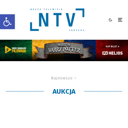
Otwórz pasek narzędzi
Najnowsze
AUKCJA