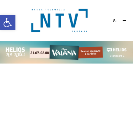
Otwórz pasek narzędzi