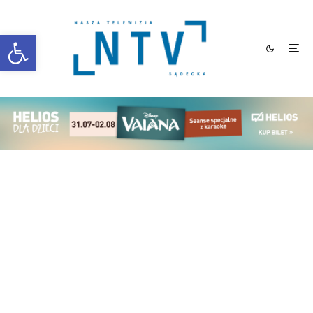
Otwórz pasek narzędzi