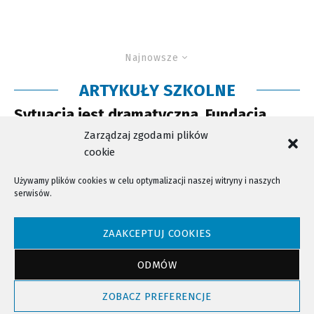
Najnowsze
ARTYKUŁY SZKOLNE
Sytuacja jest dramatyczna, Fundacja
apeluje o pomoc.
Zarządzaj zgodami plików
cookie
Używamy plików cookies w celu optymalizacji naszej witryny i naszych
serwisów.
NTV - Nasza Telewizja Sądecka © 2023 Wszystkie prawa zastrzeżone!
ZAAKCEPTUJ COOKIES
ODMÓW
Powrót do góry
ZOBACZ PREFERENCJE