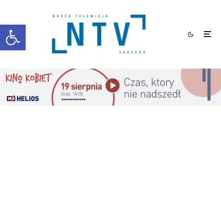
Otwórz pasek narzędzi