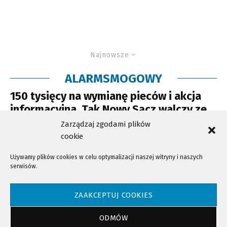
Najnowsze
ALARMSMOGOWY
150 tysięcy na wymianę pieców i akcja
informacyjna. Tak Nowy Sącz walczy ze
smogiem
Zarządzaj zgodami plików
cookie
Używamy plików cookies w celu optymalizacji naszej witryny i naszych
serwisów.
NTV - Nasza Telewizja Sądecka © 2023 Wszystkie prawa zastrzeżone!
ZAAKCEPTUJ COOKIES
ODMÓW