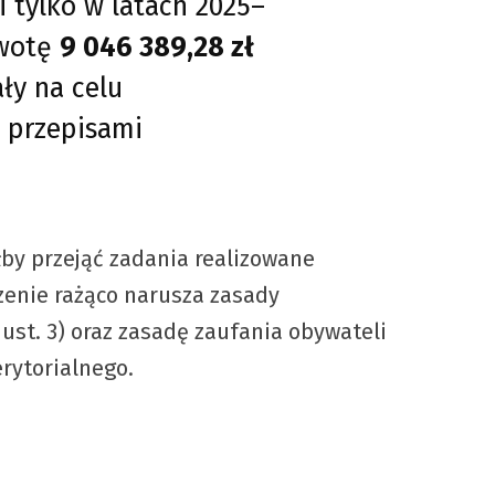
tylko w latach 2025–
kwotę
9 046 389,28 zł
ły na celu
 przepisami
łby przejąć zadania realizowane
enie rażąco narusza zasady
 ust. 3) oraz zasadę zaufania obywateli
rytorialnego.