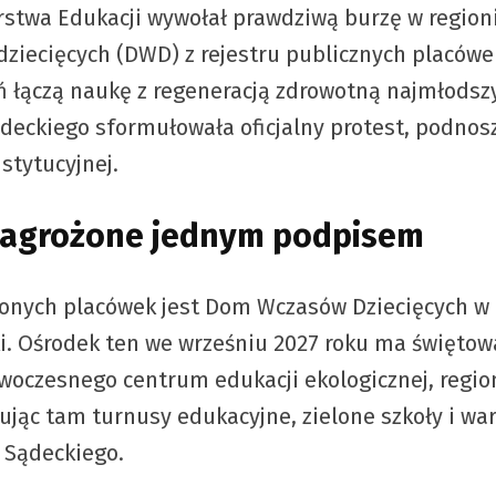
rstwa Edukacji wywołał prawdziwą burzę w region
ziecięcych (DWD) z rejestru publicznych placówe
leń łączą naukę z regeneracją zdrowotną najmłodsz
ckiego sformułowała oficjalny protest, podnosz
stytucyjnej.
 zagrożone jednym podpisem
nych placówek jest Dom Wczasów Dziecięcych w 
 Ośrodek ten we wrześniu 2027 roku ma świętować
oczesnego centrum edukacji ekologicznej, regiona
izując tam turnusy edukacyjne, zielone szkoły i w
 Sądeckiego.