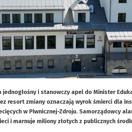
jednogłośny i stanowczy apel do Minister Eduka
resort zmiany oznaczają wyrok śmierci dla instyt
ięcych w Piwnicznej-Zdroju. Samorządowcy alarm
ieci i marnuje miliony złotych z publicznych środ