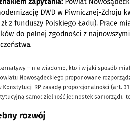
znakiem zapytania:
Powiat Nowosądecki 
modernizację DWD w Piwnicznej-Zdroju 
zł z funduszy Polskiego Ładu). Prace mia
ków do pełnej zgodności z najnowszymi
czeństwa.
lternatywy – nie wiadomo, kto i w jaki sposób mia
Powiatu Nowosądeckiego proponowane rozporządz
w Konstytucji RP zasadę proporcjonalności (art. 31
nstytucyjną samodzielność jednostek samorządu te
zebny rozwój