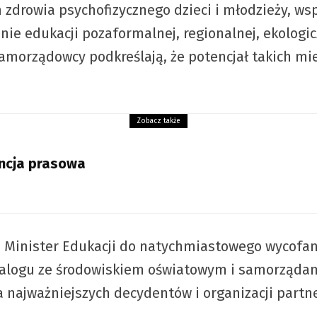
drowia psychofizycznego dzieci i młodzieży, wsp
ie edukacji pozaformalnej, regionalnej, ekologic
amorządowcy podkreślają, że potencjał takich mie
Zobacz także
encja prasowa
Minister Edukacji do natychmiastowego wycofani
dialogu ze środowiskiem oświatowym i samorządam
ka najważniejszych decydentów i organizacji partne