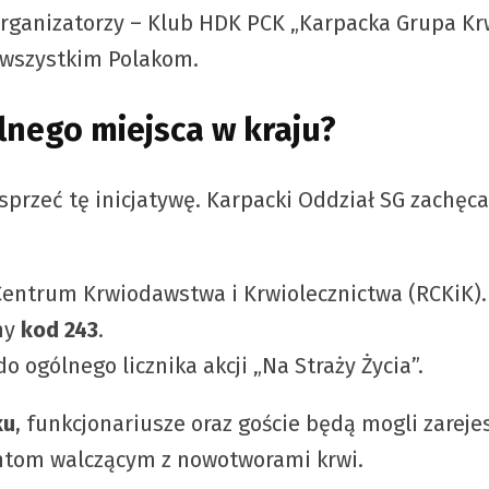
rganizatorzy – Klub HDK PCK „Karpacka Grupa Krw
 wszystkim Polakom.
nego miejsca w kraju?
rzeć tę inicjatywę. Karpacki Oddział SG zachęca d
entrum Krwiodawstwa i Krwiolecznictwa (RCKiK).
lny
kod 243
.
o ogólnego licznika akcji „Na Straży Życia”.
ku
, funkcjonariusze oraz goście będą mogli zareje
entom walczącym z nowotworami krwi.