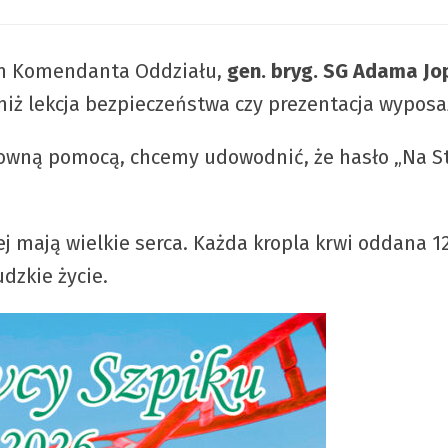
em Komendanta Oddziału,
gen. bryg. SG Adama Jo
 niż lekcja bezpieczeństwa czy prezentacja wyposa
owną pomocą, chcemy udowodnić, że hasło „Na Str
”
j mają wielkie serca. Każda kropla krwi oddana 1
udzkie życie.