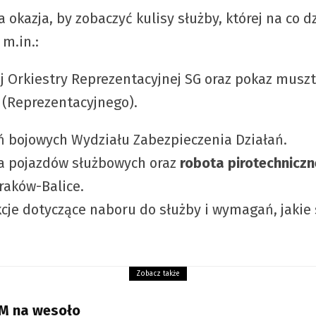
 okazja, by zobaczyć kulisy służby, której na co 
m.in.:
 Orkiestry Reprezentacyjnej SG oraz pokaz musz
(Reprezentacyjnego).
ń bojowych Wydziału Zabezpieczenia Działań.
a pojazdów służbowych oraz
robota pirotechnicz
raków-Balice.
kcje dotyczące naboru do służby i wymagań, jaki
Zobacz także
RM na wesoło