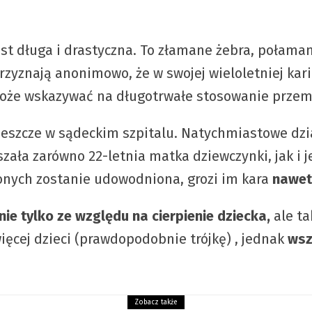
jest długa i drastyczna. To złamane żebra, połaman
przyznają anonimowo, że w swojej wieloletniej kari
może wskazywać na długotrwałe stosowanie przem
eszcze w sądeckim szpitalu. Natychmiastowe dzia
ła zarówno 22-letnia matka dziewczynki, jak i jej
żonych zostanie udowodniona, grozi im kara
nawet
e tylko ze względu na cierpienie dziecka,
ale ta
ęcej dzieci (prawdopodobnie trójkę) , jednak
wsz
Zobacz także