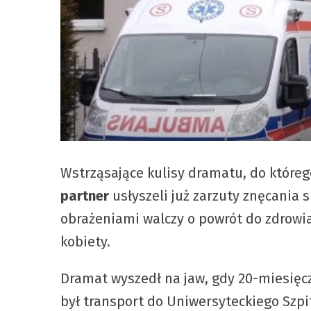
Wstrząsające kulisy dramatu, do któr
partner
usłyszeli już zarzuty znęcania
obrażeniami walczy o powrót do zdrowia
kobiety.
Dramat wyszedł na jaw, gdy 20-miesięczn
był transport do Uniwersyteckiego Szpit