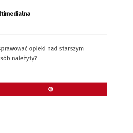
ltimedialna
ie sprawować opieki nad starszym
osób należyty?