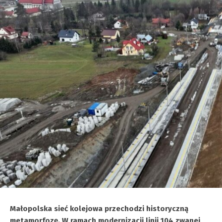
Małopolska sieć kolejowa przechodzi historyczną
metamorfozę. W ramach modernizacji linii 104 zwanej