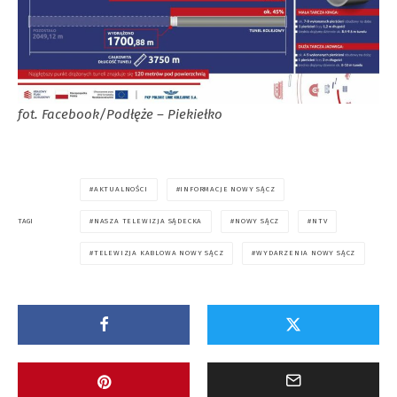
fot. Facebook/Podłęże – Piekiełko
AKTUALNOŚCI
INFORMACJE NOWY SĄCZ
NASZA TELEWIZJA SĄDECKA
NOWY SĄCZ
NTV
TAGI
TELEWIZJA KABLOWA NOWY SĄCZ
WYDARZENIA NOWY SĄCZ