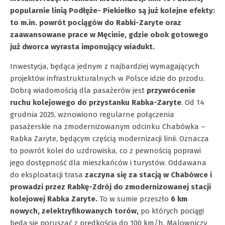
popularnie linią Podłęże- Piekiełko są już kolejne efekty:
to m.in. powrót pociągów do Rabki-Zaryte oraz
zaawansowane prace w Męcinie, gdzie obok gotowego
już dworca wyrasta imponujący wiadukt.
Inwestycja, będąca jednym z najbardziej wymagających
projektów infrastrukturalnych w Polsce idzie do przodu.
Dobrą wiadomością dla pasażerów jest
przywrócenie
ruchu kolejowego do przystanku Rabka-Zaryte
. Od 14
grudnia 2025, wznowiono regularne połączenia
pasażerskie na zmodernizowanym odcinku Chabówka –
Rabka Zaryte, będącym częścią modernizacji linii. Oznacza
to powrót kolei do uzdrowiska, co z pewnością poprawi
jego dostępność dla mieszkańców i turystów. Oddawana
do eksploatacji trasa
zaczyna się za stacją w Chabówce i
prowadzi przez Rabkę-Zdrój do zmodernizowanej stacji
kolejowej Rabka Zaryte.
To w sumie przeszło
6 km
nowych, zelektryfikowanych torów,
po których pociągi
będą się poruszać z prędkością do 100 km/h. Malowniczy