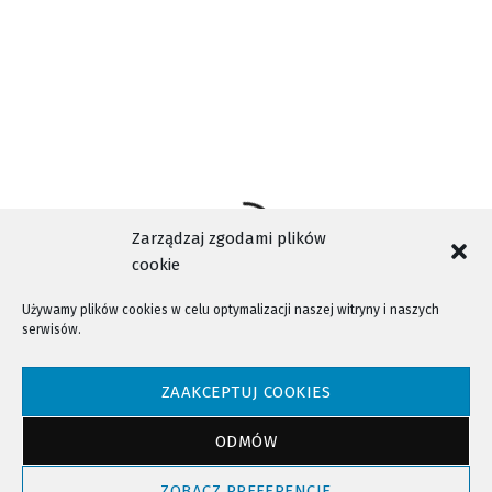
Zarządzaj zgodami plików
cookie
Używamy plików cookies w celu optymalizacji naszej witryny i naszych
serwisów.
NTV - Nasza Telewizja Sądecka © 2023 Wszystkie prawa zastrzeżone!
ZAAKCEPTUJ COOKIES
ODMÓW
Powrót do góry
ZOBACZ PREFERENCJE